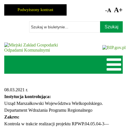
Skocz
do
A+
-A
Podwyższony kontrast
zawartości
Wpisz
szukaną
frazę
08.03.2021 r.
Instytucja kontrolująca:
Urząd Marszałkowski Województwa Wielkopolskiego.
Departament Wdrażania Programu Regionalnego
Zakres:
Kontrola w trakcie realizacji projektu RPWP.04.05.04-3—