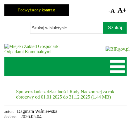
Skocz
do
A+
-A
Podwyższony kontrast
zawartości
Wpisz
szukaną
frazę
Sprawozdanie z działalności Rady Nadzorczej za rok
obrotowy od 01.01.2025 do 31.12.2025 (1,44 MB)
Dagmara Wiśniewska
autor:
2026.05.04
dodano: