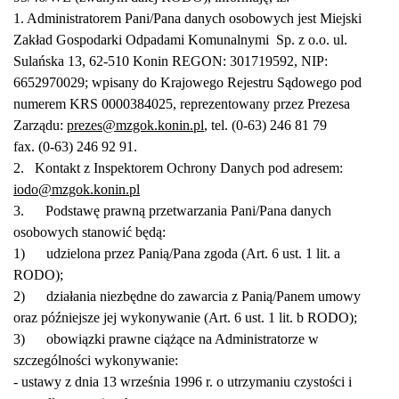
1. Administratorem Pani/Pana danych osobowych jest Miejski
Zakład Gospodarki Odpadami Komunalnymi Sp. z o.o. ul.
Sulańska 13, 62-510 Konin REGON: 301719592, NIP:
6652970029; wpisany do Krajowego Rejestru Sądowego pod
numerem KRS 0000384025, reprezentowany przez Prezesa
Zarządu:
prezes@mzgok.konin.pl
, tel. (0-63) 246 81 79
fax. (0-63) 246 92 91.
2. Kontakt z Inspektorem Ochrony Danych pod adresem:
iodo@mzgok.konin.pl
3. Podstawę prawną przetwarzania Pani/Pana danych
osobowych stanowić będą:
1) udzielona przez Panią/Pana zgoda (Art. 6 ust. 1 lit. a
RODO);
2) działania niezbędne do zawarcia z Panią/Panem umowy
oraz późniejsze jej wykonywanie (Art. 6 ust. 1 lit. b RODO);
3) obowiązki prawne ciążące na Administratorze w
szczególności wykonywanie:
- ustawy z dnia 13 września 1996 r. o utrzymaniu czystości i