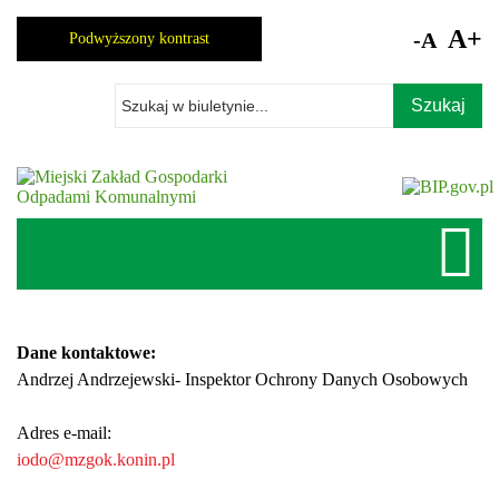
Skocz
do
A+
-A
Podwyższony kontrast
zawartości
Wpisz
szukaną
frazę
Dane kontaktowe:
Andrzej Andrzejewski- Inspektor Ochrony Danych Osobowych
Adres e-mail:
iodo@mzgok.konin.pl