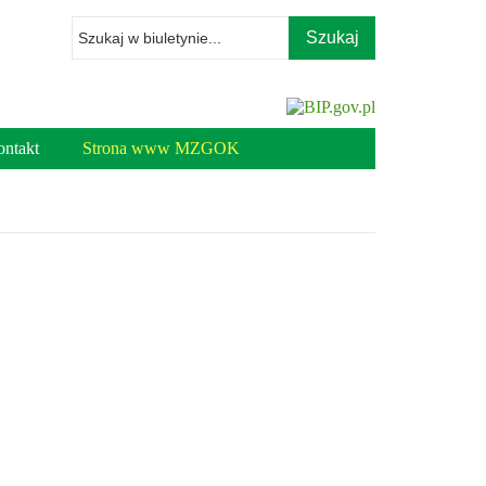
Wpisz
szukaną
frazę
ntakt
Strona www MZGOK