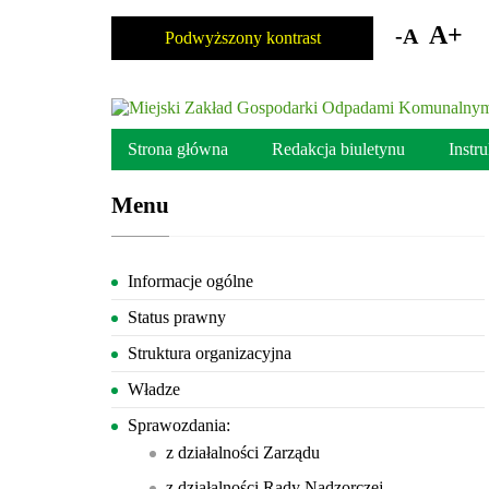
Skocz
do
A+
-A
Podwyższony kontrast
zawartości
Strona główna
Redakcja biuletynu
Instr
Menu
Informacje ogólne
Status prawny
Struktura organizacyjna
Władze
Sprawozdania:
z działalności Zarządu
z działalności Rady Nadzorczej