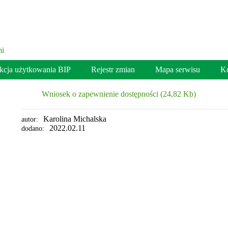
ukcja użytkowania BIP
Rejestr zmian
Mapa serwisu
Ko
Wniosek o zapewnienie dostępności (24,82 Kb)
Karolina Michalska
autor:
2022.02.11
dodano: