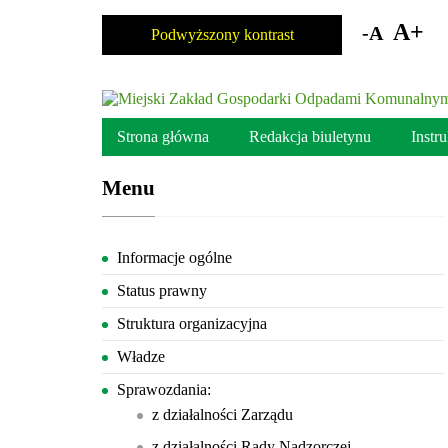
Skocz
do
A+
-A
Podwyższony kontrast
zawartości
Strona główna
Redakcja biuletynu
Instr
Menu
Informacje ogólne
Status prawny
Struktura organizacyjna
Władze
Sprawozdania:
z działalności Zarządu
z działalności Rady Nadzorczej