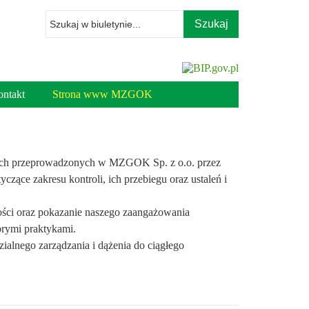
Wpisz
szukaną
frazę
ntakt
Strona www MZGOK
znych przeprowadzonych w MZGOK Sp. z o.o. przez
czące zakresu kontroli, ich przebiegu oraz ustaleń i
ności oraz pokazanie naszego zaangażowania
brymi praktykami.
ialnego zarządzania i dążenia do ciągłego